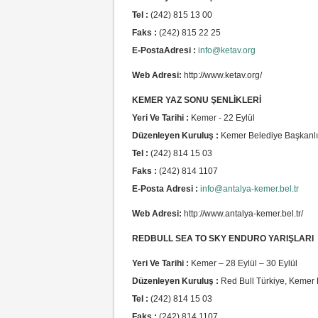
Tel :
(242) 815 13 00
Faks :
(242) 815 22 25
E-PostaAdresi :
info@ketav.org
Web Adresi:
http://www.ketav.org/
KEMER YAZ SONU ŞENLİKLERİ
Yeri Ve Tarihi :
Kemer - 22 Eylül
Düzenleyen Kuruluş :
Kemer Belediye Başkanlı
Tel :
(242) 814 15 03
Faks :
(242) 814 1107
E-Posta Adresi :
info@antalya-kemer.bel.tr
Web Adresi:
http://www.antalya-kemer.bel.tr/
REDBULL SEA TO SKY ENDURO YARIŞLARI
Yeri Ve Tarihi :
Kemer – 28 Eylül – 30 Eylül
Düzenleyen Kuruluş :
Red Bull Türkiye, Kemer 
Tel :
(242) 814 15 03
Faks :
(242) 814 1107