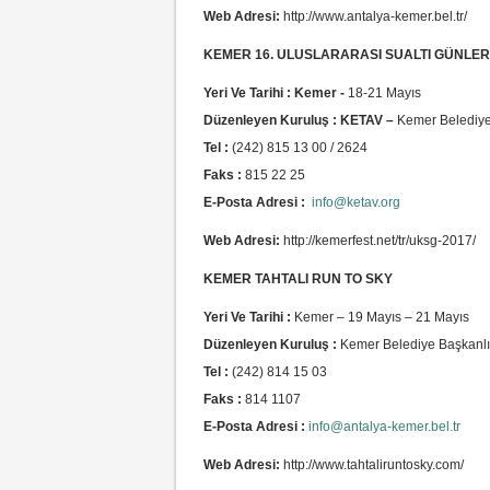
Web Adresi:
http://www.antalya-kemer.bel.tr/
KEMER 16. ULUSLARARASI SUALTI GÜNLER
Yeri Ve Tarihi : Kemer -
18-21 Mayıs
Düzenleyen Kuruluş : KETAV –
Kemer Belediyes
Tel :
(242) 815 13 00 / 2624
Faks :
815 22 25
E-Posta Adresi :
info@ketav.org
Web Adresi:
http://kemerfest.net/tr/uksg-2017/
KEMER TAHTALI RUN TO SKY
Yeri Ve Tarihi :
Kemer – 19 Mayıs – 21 Mayıs
Düzenleyen Kuruluş :
Kemer Belediye Başkanlığ
Tel :
(242) 814 15 03
Faks :
814 1107
E-Posta Adresi :
info@antalya-kemer.bel.tr
Web Adresi:
http://www.tahtaliruntosky.com/