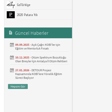
GoTürkiye
2020 Patara Yılı
Güncel Haberler
09.09.2025 -
Açık Çağrı: KOBİ’ler için
Eğitim ve Mentorluk Fırsatı
10.12.2025 -
Otizm Spektrum Bozukluğu
Olan Bireyler İçin Antalya İl Otizm Rehberi
27.01.2026 -
DETOUR Projesi
Kapsamında KOBİ’lere Yönelik Eğitim
Süreci Başlıyor
Hepsini Gör