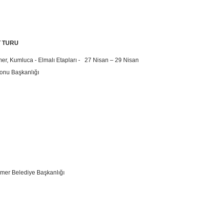
T TURU
er, Kumluca - Elmalı Etapları -
27 Nisan – 29 Nisan
yonu Başkanlığı
er Belediye Başkanlığı