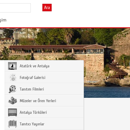
Ara
işim
Atatürk ve Antalya
Fotoğraf Galerisi
Tanıtım Filmleri
Müzeler ve Ören Yerleri
Antalya Türküleri
Tanıtıcı Yayınlar