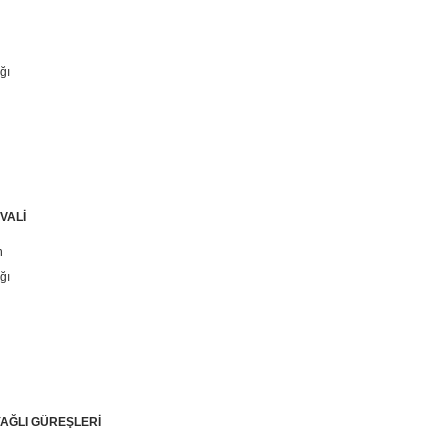
ğı
VALİ
n
ğı
YAĞLI GÜREŞLERİ