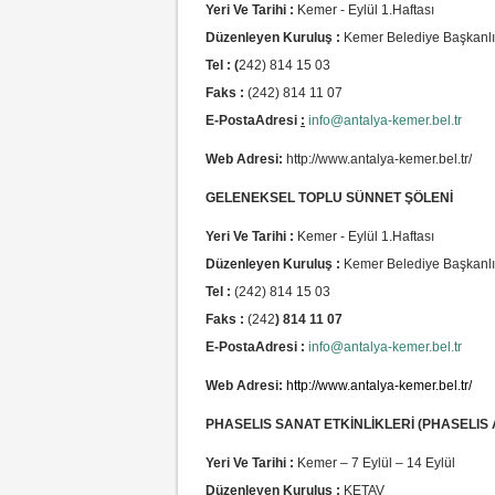
Yeri Ve Tarihi :
Kemer - Eylül 1.Haftası
Düzenleyen Kuruluş :
Kemer Belediye Başkanlı
Tel : (
242) 814 15 03
Faks :
(242) 814 11 07
E-PostaAdresi
:
info@antalya-kemer.bel.tr
Web Adresi:
http://www.antalya-kemer.bel.tr/
GELENEKSEL TOPLU SÜNNET ŞÖLENİ
Yeri Ve Tarihi :
Kemer - Eylül 1.Haftası
Düzenleyen Kuruluş :
Kemer Belediye Başkanlı
Tel :
(242) 814 15 03
Faks :
(242
) 814 11 07
E-PostaAdresi :
info@antalya-kemer.bel.tr
Web Adresi:
http://www.antalya-kemer.bel.tr/
PHASELIS SANAT ETKİNLİKLERİ (PHASELIS 
Yeri Ve Tarihi :
Kemer – 7 Eylül – 14 Eylül
Düzenleyen Kuruluş :
KETAV