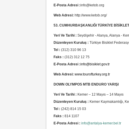
E-Posta Adresi :
info@ketob.org
Web Adresi:
http://www.ketob.org/
53. CUMHURBAŞKANLIĞI TÜRKİYE BİSİKLE
Yeri Ve Tarihi :
Seydişehir - Alanya, Alanya - Kem
Düzenleyen Kuruluş :
Türkiye Bisiklet Federas
Tel :
(312) 310 96 13
Faks :
(312) 312 12 75
E-Posta Adresi :
info@bisiklet.gov.tr
Web Adresi:
www.tourofturkey.org.tr
DOWN OLYMPOS MTB ENDURO YARIŞI
Yeri Ve Tarihi :
Kemer – 12 Mayıs – 14 Mayıs
Düzenleyen Kuruluş :
Kemer Kaymakamlığı, Kem
Tel :
(242) 814 15 03
Faks :
814 1107
E-Posta Adresi :
info@antalya-kemer.bel.tr