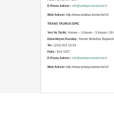
E-Posta Adresi :
info@antalya-kemer.bel.tr
Web Adresi:
http://www.antalya-kemer.bel.tr/
TRANS TAURUS EPIC
Yeri Ve Tarihi :
Kemer – 3 Kasım – 5 Kasım / 19 
Düzenleyen Kuruluş :
Kemer Belediye Başkanlı
Tel :
(242) 814 15 03
Faks :
814 1107
E-Posta Adresi :
info@antalya-kemer.bel.tr
Web Adresi:
http://www.antalya-kemer.bel.tr/