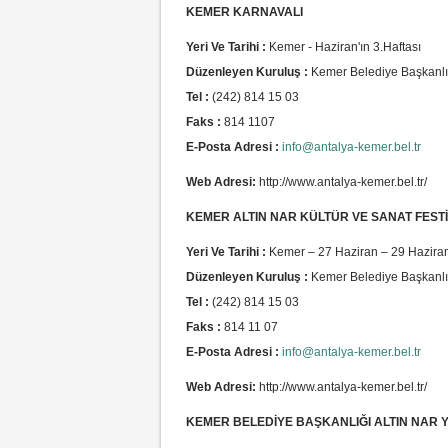
KEMER KARNAVALI
Yeri Ve Tarihi :
Kemer - Haziran'ın 3.Haftası
Düzenleyen Kuruluş :
Kemer Belediye Başkanlı
Tel :
(242) 814 15 03
Faks :
814 1107
E-Posta Adresi :
info@antalya-kemer.bel.tr
Web Adresi:
http://www.antalya-kemer.bel.tr/
KEMER ALTIN NAR KÜLTÜR VE SANAT FESTİ
Yeri Ve Tarihi :
Kemer – 27 Haziran – 29 Hazira
Düzenleyen Kuruluş :
Kemer Belediye Başkanlı
Tel :
(242) 814 15 03
Faks :
814 11 07
E-Posta Adresi :
info@antalya-kemer.bel.tr
Web Adresi:
http://www.antalya-kemer.bel.tr/
KEMER BELEDİYE BAŞKANLIĞI ALTIN NAR 