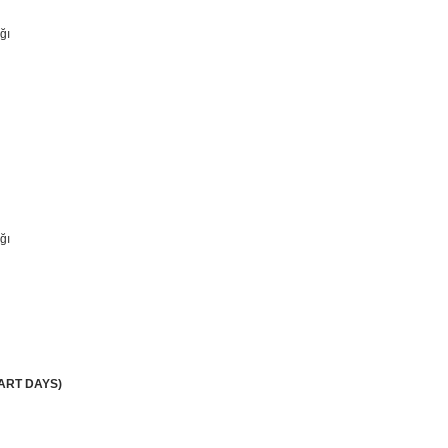
ğı
ğı
ART DAYS)