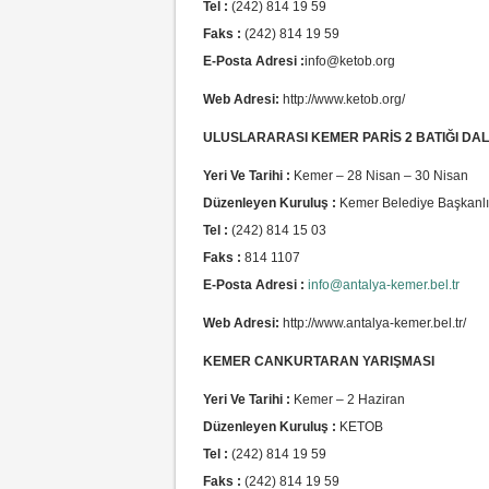
Tel :
(242) 814 19 59
Faks :
(242) 814 19 59
E-Posta Adresi :
info@ketob.org
Web Adresi:
http://www.ketob.org/
ULUSLARARASI KEMER PARİS 2 BATIĞI DALI
Yeri Ve Tarihi :
Kemer – 28 Nisan – 30 Nisan
Düzenleyen Kuruluş :
Kemer Belediye Başkanlığ
Tel :
(242) 814 15 03
Faks :
814 1107
E-Posta Adresi :
info@antalya-kemer.bel.tr
Web Adresi:
http://www.antalya-kemer.bel.tr/
KEMER CANKURTARAN YARIŞMASI
Yeri Ve Tarihi :
Kemer – 2 Haziran
Düzenleyen Kuruluş :
KETOB
Tel :
(242) 814 19 59
Faks :
(242) 814 19 59